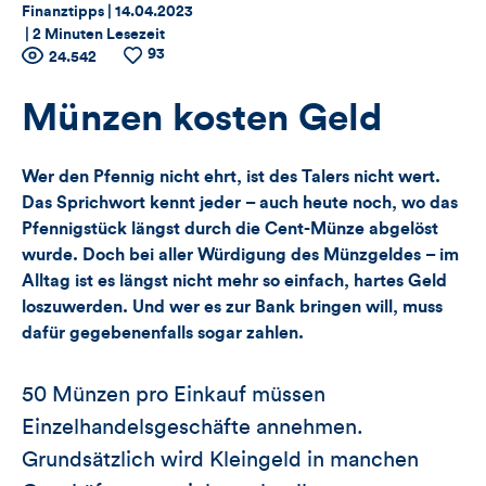
Thema:
Datum:
Finanztipps |
14.04.2023
|
2 Minuten Lesezeit
93
Zähler
Anzahl
24.542
Anzahl
der
der
für
Views
Likes
Münzen kosten Geld
Views,
Wer den Pfennig nicht ehrt, ist des Talers nicht wert.
Likes
Das Sprichwort kennt jeder – auch heute noch, wo das
Pfennigstück längst durch die Cent-Münze abgelöst
und
wurde. Doch bei aller Würdigung des Münzgeldes – im
Alltag ist es längst nicht mehr so einfach, hartes Geld
Kommentare
loszuwerden. Und wer es zur Bank bringen will, muss
dieses
dafür gegebenenfalls sogar zahlen.
Artikels
50 Münzen pro Einkauf müssen
Einzelhandelsgeschäfte annehmen.
Grundsätzlich wird Kleingeld in manchen