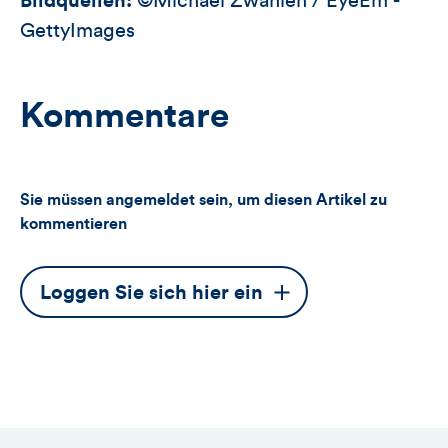
Bildquellen:
©Michael Zwahlen / EyeEm -
GettyImages
Kommentare
Sie müssen angemeldet sein, um diesen Artikel zu
kommentieren
Dieser
Loggen Sie sich hier ein
Button
öffnet
das
Anmeldeformular