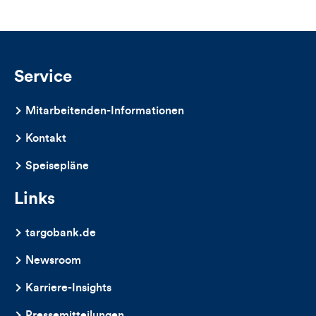
Likes
und
Kommentare
Service
dieses
Mitarbeitenden-Informationen
Artikels
Kontakt
Speisepläne
Links
targobank.de
Newsroom
Karriere-Insights
Pressemitteilungen