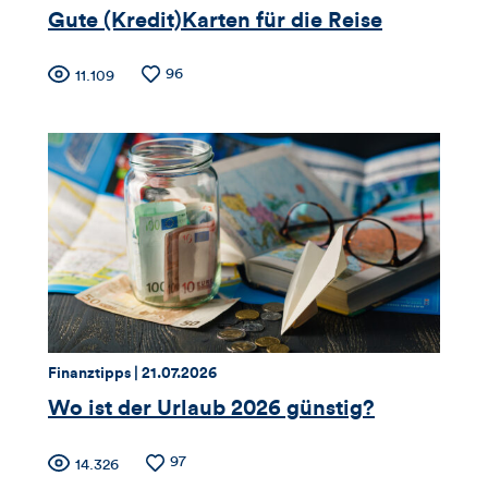
Artikels
Gute (Kredit)Karten für die Reise
Zähler
Anzahl
96
Anzahl
11.109
der
der
für
Likes
Views
Views,
Likes
und
Kommentare
dieses
Thema:
Datum:
Finanztipps |
21.07.2026
Artikels
Wo ist der Urlaub 2026 günstig?
Zähler
Anzahl
97
Anzahl
14.326
der
der