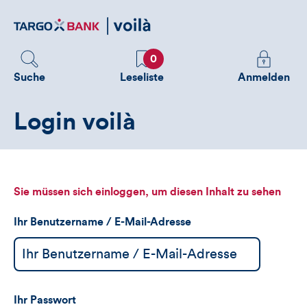
Direktlink
zum
Inhalt
Favoriten
Melden
0
Sie
Suche
Leseliste
Anmelden
sich
an
Login voilà
um
zusätzliche
Informatione
zu
sehen
Sie müssen sich einloggen, um diesen Inhalt zu sehen
Ihr Benutzername / E-Mail-Adresse
Ihr Passwort