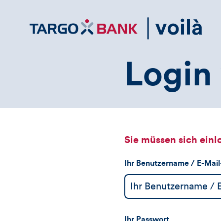
Direktlink
zum
Inhalt
Login 
Sie müssen sich einl
Ihr Benutzername / E-Mai
Ihr Passwort