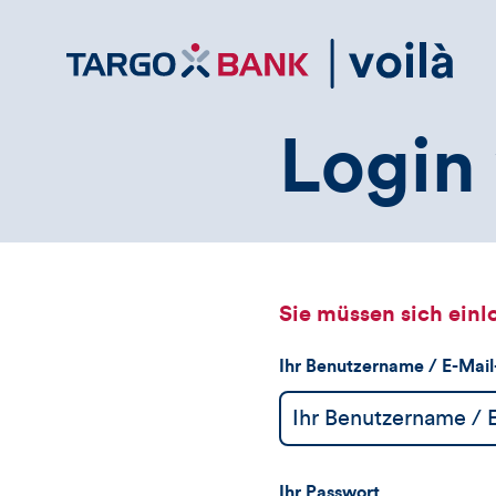
Direktlink
zum
Inhalt
Login 
Sie müssen sich einl
Ihr Benutzername / E-Mai
Ihr Passwort