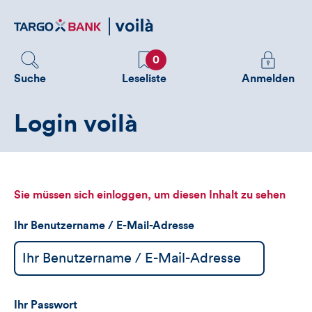
Direktlink
zum
Inhalt
Favoriten
Melden
0
Sie
Suche
Leseliste
Anmelden
sich
an
Login voilà
um
zusätzliche
Informatione
zu
sehen
Sie müssen sich einloggen, um diesen Inhalt zu sehen
Ihr Benutzername / E-Mail-Adresse
Ihr Passwort