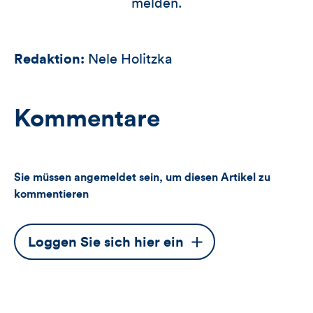
melden.
Redaktion:
Nele Holitzka
Kommentare
Sie müssen angemeldet sein, um diesen Artikel zu
kommentieren
Dieser
Loggen Sie sich hier ein
Button
öffnet
das