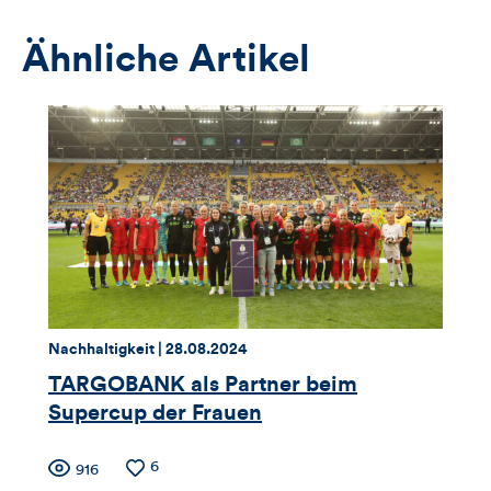
Anmeldeformular
Ähnliche Artikel
Thema:
Datum:
Nachhaltigkeit |
28.08.2024
TARGOBANK als Partner beim
Supercup der Frauen
Zähler
Anzahl
6
Anzahl
916
der