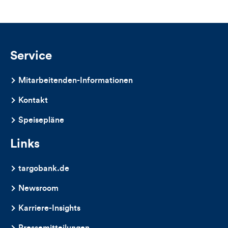
Likes
und
Kommentare
Service
dieses
Mitarbeitenden-Informationen
Artikels
Kontakt
Speisepläne
Links
targobank.de
Newsroom
Karriere-Insights