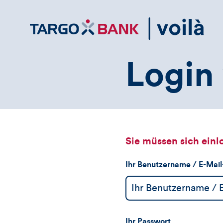
Direktlink
zum
Inhalt
Login 
Sie müssen sich einl
Ihr Benutzername / E-Mai
Ihr Passwort