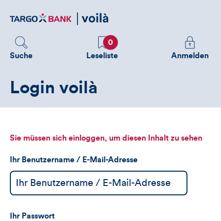
Direktlink
zum
Inhalt
Favoriten
Melden
0
Sie
Suche
Leseliste
Anmelden
sich
an
Login voilà
um
zusätzliche
Informatione
zu
sehen
Sie müssen sich einloggen, um diesen Inhalt zu sehen
Ihr Benutzername / E-Mail-Adresse
Ihr Passwort