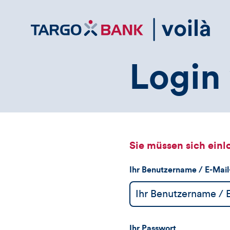
Direktlink
zum
Inhalt
Login 
Sie müssen sich einl
Ihr Benutzername / E-Mai
Ihr Passwort