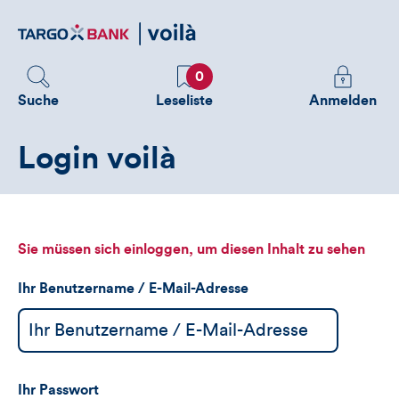
Direktlink
zum
Inhalt
Favoriten
Melden
0
Sie
Suche
Leseliste
Anmelden
sich
an
Login voilà
um
zusätzliche
Informatione
zu
sehen
Sie müssen sich einloggen, um diesen Inhalt zu sehen
Ihr Benutzername / E-Mail-Adresse
Ihr Passwort