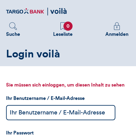
Direktlink
zum
Inhalt
Favoriten
Melden
0
Sie
Suche
Leseliste
Anmelden
sich
an
Login voilà
um
zusätzliche
Informatione
zu
sehen
Sie müssen sich einloggen, um diesen Inhalt zu sehen
Ihr Benutzername / E-Mail-Adresse
Ihr Passwort