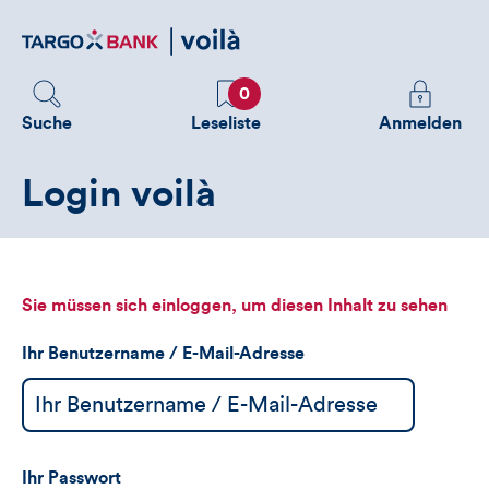
Direktlink
zum
Inhalt
Favoriten
Melden
0
Sie
Suche
Leseliste
Anmelden
sich
an
Login voilà
um
zusätzliche
Informatione
zu
sehen
Sie müssen sich einloggen, um diesen Inhalt zu sehen
Ihr Benutzername / E-Mail-Adresse
Ihr Passwort