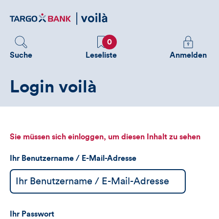
Direktlink
zum
Inhalt
Favoriten
Melden
0
Sie
Suche
Leseliste
Anmelden
sich
an
Login voilà
um
zusätzliche
Informatione
zu
sehen
Sie müssen sich einloggen, um diesen Inhalt zu sehen
Ihr Benutzername / E-Mail-Adresse
Ihr Passwort