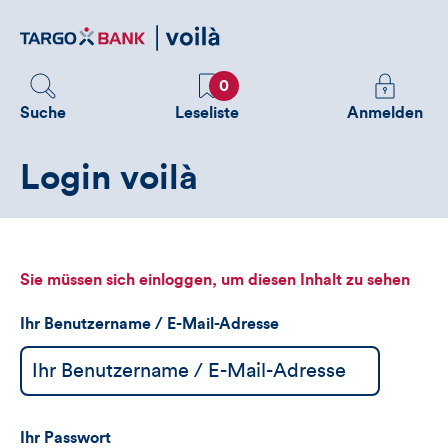
Direktlink
zum
Inhalt
Favoriten
Melden
0
Sie
Suche
Leseliste
Anmelden
sich
an
Login voilà
um
zusätzliche
Informatione
zu
sehen
Sie müssen sich einloggen, um diesen Inhalt zu sehen
Ihr Benutzername / E-Mail-Adresse
Ihr Passwort