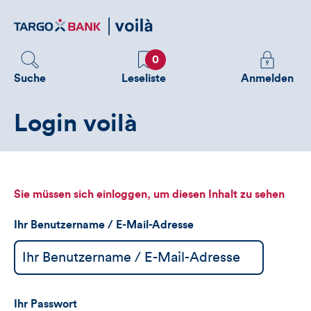
Direktlink
zum
Inhalt
Favoriten
Melden
0
Sie
Suche
Leseliste
Anmelden
sich
an
Login voilà
um
zusätzliche
Informatione
zu
sehen
Sie müssen sich einloggen, um diesen Inhalt zu sehen
Ihr Benutzername / E-Mail-Adresse
Ihr Passwort