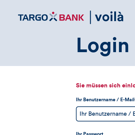
Direktlink
zum
Inhalt
Login 
Sie müssen sich einl
Ihr Benutzername / E-Mai
Ihr Passwort