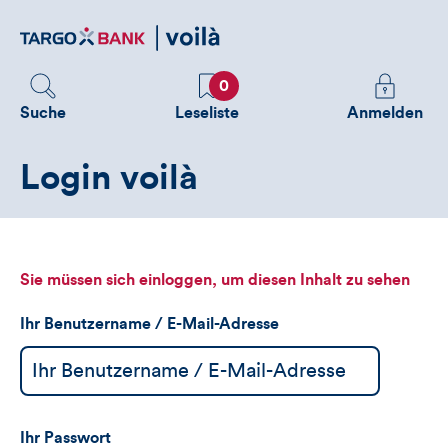
Direktlink
zum
Inhalt
Favoriten
Melden
0
Sie
Suche
Leseliste
Anmelden
sich
an
Login voilà
um
zusätzliche
Informatione
zu
sehen
Sie müssen sich einloggen, um diesen Inhalt zu sehen
Ihr Benutzername / E-Mail-Adresse
Ihr Passwort