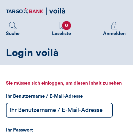
Direktlink
zum
Inhalt
Favoriten
Melden
0
Sie
Suche
Leseliste
Anmelden
sich
an
Login voilà
um
zusätzliche
Informatione
zu
sehen
Sie müssen sich einloggen, um diesen Inhalt zu sehen
Ihr Benutzername / E-Mail-Adresse
Ihr Passwort