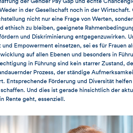
haffung der Gender Pay Gap und echte Chancengle
. Weder in der Gesellschaft noch in der Wirtschaft.
hstellung nicht nur eine Frage von Werten, sonde
und ethisch zu bleiben, geeignete Rahmenbedingun
 fördern und Diskriminierung entgegenzuwirken. U
t und Empowerment einsetzen, sei es für Frauen a
twicklung auf allen Ebenen und besonders in Führ
rechtigung in Führung sind kein starrer Zustand, 
n andauernder Prozess, der ständige Aufmerksamke
rt. Entsprechende Förderung und Diversität helfen
schaffen. Und dies ist gerade hinsichtlich der akt
n Rente geht, essenziell.