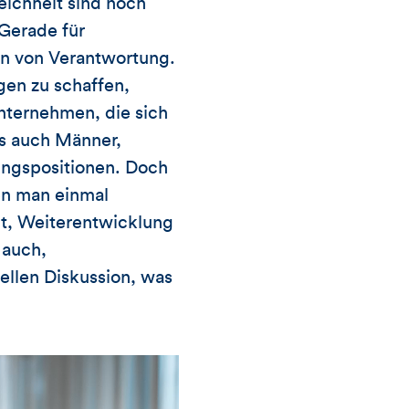
ichheit sind noch
 Gerade für
rn von Verantwortung.
gen zu schaffen,
nternehmen, die sich
ls auch Männer,
ungspositionen. Doch
den man einmal
it, Weiterentwicklung
 auch,
uellen Diskussion, was