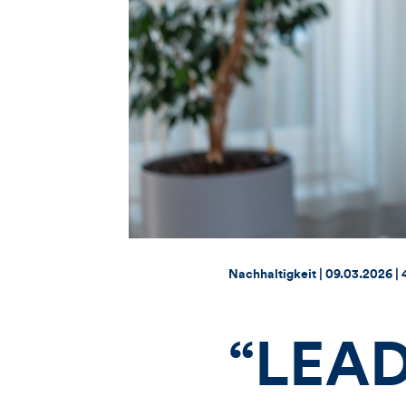
Thema:
Datum:
Nachhaltigkeit |
09.03.2026
|
“LEA