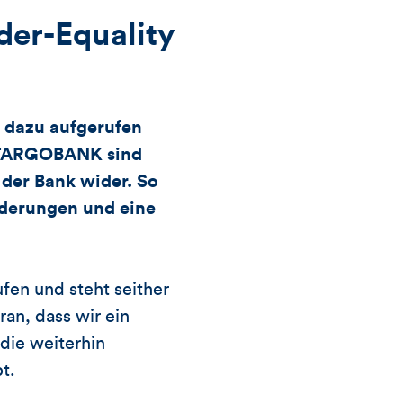
Likes
der-Equality
und
t dazu aufgerufen
Kommentare
r TARGOBANK sind
dieses
 der Bank wider. So
örderungen und eine
Artikels
fen und steht seither
ran, dass wir ein
die weiterhin
t.