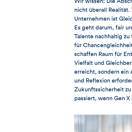
Wir wissen: Die Absc
nicht überall Realität
Unternehmen ist Gleic
Es geht darum, fair 
Talente nachhaltig zu
für Chancengleichhei
schaffen Raum für En
Vielfalt und Gleichbe
erreicht, sondern ei
und Reflexion erforde
Zukunftssicherheit zu 
passiert, wenn Gen X i
Video-
Player