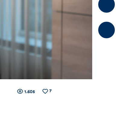
Kommentier
7
Zähler
Anzahl
Anzahl
1.605
der
der
Views
Likes
für
Views,