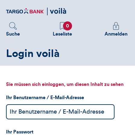
Direktlink
zum
Inhalt
Favoriten
Melden
0
Sie
Suche
Leseliste
Anmelden
sich
an
Login voilà
um
zusätzliche
Informatione
zu
sehen
Sie müssen sich einloggen, um diesen Inhalt zu sehen
Ihr Benutzername / E-Mail-Adresse
Ihr Passwort