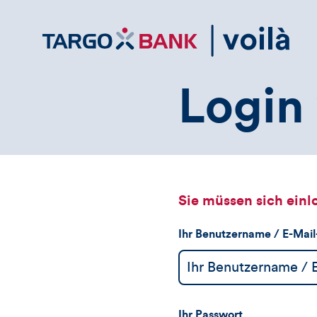
Direktlink
zum
Inhalt
Login 
Sie müssen sich einl
Ihr Benutzername / E-Mai
Ihr Passwort