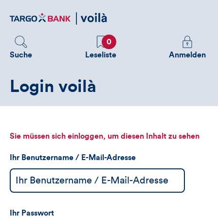
Direktlink
zum
Inhalt
Favoriten
Melden
0
Sie
Suche
Leseliste
Anmelden
sich
an
Login voilà
um
zusätzliche
Informatione
zu
sehen
Sie müssen sich einloggen, um diesen Inhalt zu sehen
Ihr Benutzername / E-Mail-Adresse
Ihr Passwort