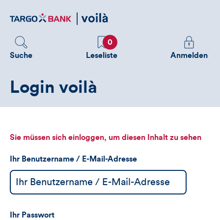
Direktlink
zum
Inhalt
Favoriten
Melden
0
Sie
Suche
Leseliste
Anmelden
sich
an
Login voilà
um
zusätzliche
Informatione
zu
sehen
Sie müssen sich einloggen, um diesen Inhalt zu sehen
Ihr Benutzername / E-Mail-Adresse
Ihr Passwort