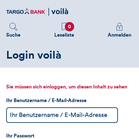
Direktlink
zum
Inhalt
Favoriten
Melden
0
Sie
Suche
Leseliste
Anmelden
sich
an
Login voilà
um
zusätzliche
Informatione
zu
sehen
Sie müssen sich einloggen, um diesen Inhalt zu sehen
Ihr Benutzername / E-Mail-Adresse
Ihr Passwort