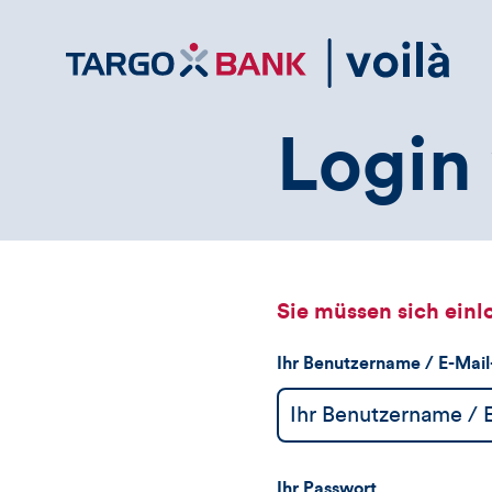
Direktlink
zum
Inhalt
Login 
Sie müssen sich einl
Ihr Benutzername / E-Mai
Ihr Passwort