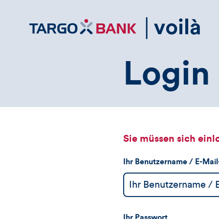
Direktlink
zum
Inhalt
Login 
Sie müssen sich einl
Ihr Benutzername / E-Mai
Ihr Passwort