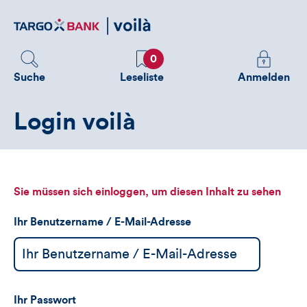
Direktlink
zum
Inhalt
Favoriten
Melden
0
Sie
Suche
Leseliste
Anmelden
sich
an
Login voilà
um
zusätzliche
Informatione
zu
sehen
Sie müssen sich einloggen, um diesen Inhalt zu sehen
Ihr Benutzername / E-Mail-Adresse
Ihr Passwort