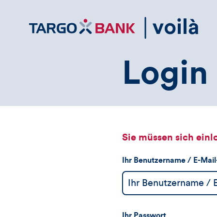
Direktlink
zum
Inhalt
Login 
Sie müssen sich einl
Ihr Benutzername / E-Mai
Ihr Passwort