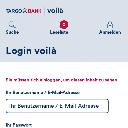
Direktlink
zum
Inhalt
Favoriten
Melden
0
Sie
Suche
Leseliste
Anmelden
sich
an
Login voilà
um
zusätzliche
Informatione
zu
sehen
Sie müssen sich einloggen, um diesen Inhalt zu sehen
Ihr Benutzername / E-Mail-Adresse
Ihr Passwort