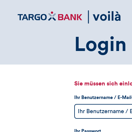
Direktlink
zum
Inhalt
Login 
Sie müssen sich einl
Ihr Benutzername / E-Mai
Ihr Passwort