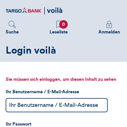
Direktlink
zum
Inhalt
Favoriten
Melden
0
Sie
Suche
Leseliste
Anmelden
sich
an
Login voilà
um
zusätzliche
Informatione
zu
sehen
Sie müssen sich einloggen, um diesen Inhalt zu sehen
Ihr Benutzername / E-Mail-Adresse
Ihr Passwort