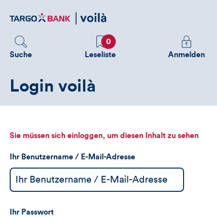
Direktlink
zum
Inhalt
Favoriten
Melden
0
Sie
Suche
Leseliste
Anmelden
sich
an
Login voilà
um
zusätzliche
Informatione
zu
sehen
Sie müssen sich einloggen, um diesen Inhalt zu sehen
Ihr Benutzername / E-Mail-Adresse
Ihr Passwort