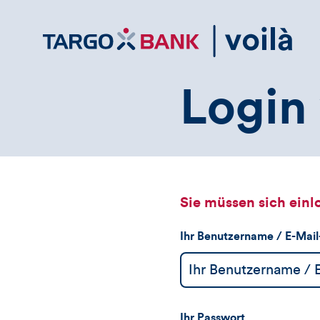
Direktlink
zum
Inhalt
Login 
Sie müssen sich einl
Ihr Benutzername / E-Mai
Ihr Passwort