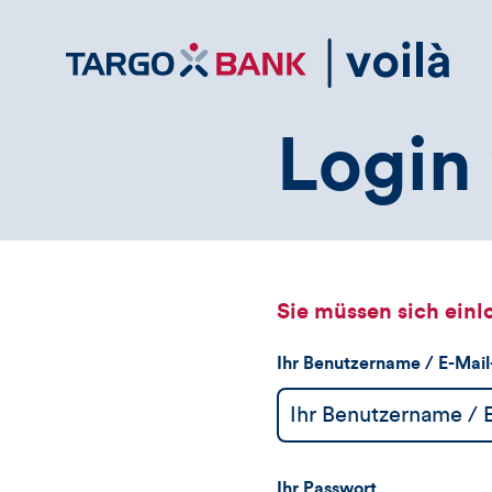
Direktlink
zum
Inhalt
Login 
Sie müssen sich einl
Ihr Benutzername / E-Mai
Ihr Passwort