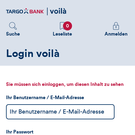
Direktlink
zum
Inhalt
Favoriten
Melden
0
Sie
Suche
Leseliste
Anmelden
sich
an
Login voilà
um
zusätzliche
Informatione
zu
sehen
Sie müssen sich einloggen, um diesen Inhalt zu sehen
Ihr Benutzername / E-Mail-Adresse
Ihr Passwort