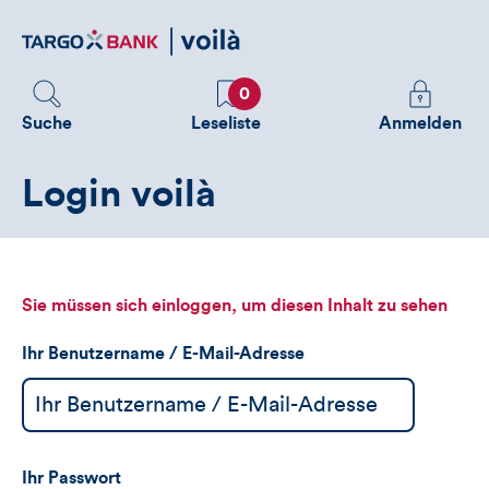
Direktlink
zum
Inhalt
Favoriten
Melden
0
Sie
Suche
Leseliste
Anmelden
sich
an
Login voilà
um
zusätzliche
Informatione
zu
sehen
Sie müssen sich einloggen, um diesen Inhalt zu sehen
Ihr Benutzername / E-Mail-Adresse
Ihr Passwort