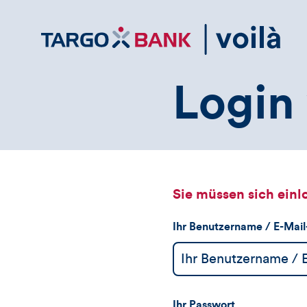
Direktlink
zum
Inhalt
Login 
Sie müssen sich einl
Ihr Benutzername / E-Mai
Ihr Passwort