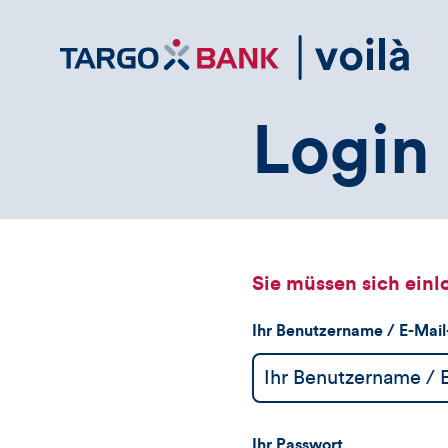
Direktlink
zum
Inhalt
Login 
Sie müssen sich einl
Ihr Benutzername / E-Mai
Ihr Passwort