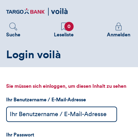
Direktlink
zum
Inhalt
Favoriten
Melden
0
Sie
Suche
Leseliste
Anmelden
sich
an
Login voilà
um
zusätzliche
Informatione
zu
sehen
Sie müssen sich einloggen, um diesen Inhalt zu sehen
Ihr Benutzername / E-Mail-Adresse
Ihr Passwort