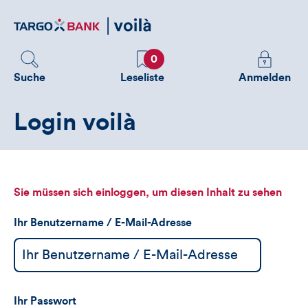
Direktlink
zum
Inhalt
Favoriten
Melden
0
Sie
Suche
Leseliste
Anmelden
sich
an
Login voilà
um
zusätzliche
Informatione
zu
sehen
Sie müssen sich einloggen, um diesen Inhalt zu sehen
Ihr Benutzername / E-Mail-Adresse
Ihr Passwort