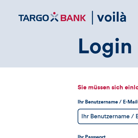
Direktlink
zum
Inhalt
Login 
Sie müssen sich einl
Ihr Benutzername / E-Mai
Ihr Passwort