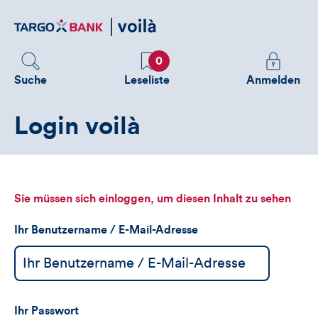
Direktlink
zum
Inhalt
Favoriten
Melden
0
Sie
Suche
Leseliste
Anmelden
sich
an
Login voilà
um
zusätzliche
Informatione
zu
sehen
Sie müssen sich einloggen, um diesen Inhalt zu sehen
Ihr Benutzername / E-Mail-Adresse
Ihr Passwort