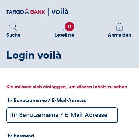
Direktlink
zum
Inhalt
Favoriten
Melden
0
Sie
Suche
Leseliste
Anmelden
sich
an
Login voilà
um
zusätzliche
Informatione
zu
sehen
Sie müssen sich einloggen, um diesen Inhalt zu sehen
Ihr Benutzername / E-Mail-Adresse
Ihr Passwort