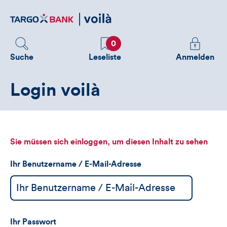
Direktlink
zum
Inhalt
Favoriten
Melden
0
Sie
Suche
Leseliste
Anmelden
sich
an
Login voilà
um
zusätzliche
Informatione
zu
sehen
Sie müssen sich einloggen, um diesen Inhalt zu sehen
Ihr Benutzername / E-Mail-Adresse
Ihr Passwort