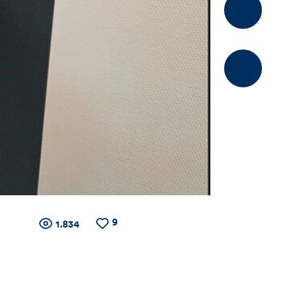
Kommentier
9
Zähler
Anzahl
Anzahl
1.834
der
der
Views
Likes
für