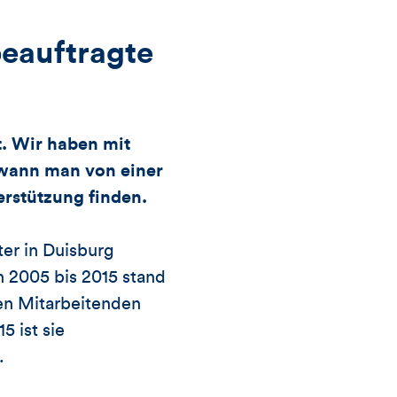
Views,
Likes
beauftragte
und
t. Wir haben mit
Kommentare
wann man von einer
dieses
erstützung finden.
Artikels
er in Duisburg
 2005 bis 2015 stand
den Mitarbeitenden
5 ist sie
.