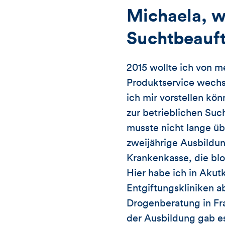
Michaela, w
Suchtbeauf
2015 wollte ich von m
Produktservice wechse
ich
mir vorstellen kön
zur betrieblichen Suc
musste nicht lange ü
zweijährige Ausbildun
Krankenkasse, die blo
Hier habe ich in Akut
Entgiftungskliniken a
Drogenberatung in Fr
der Ausbildung gab es 