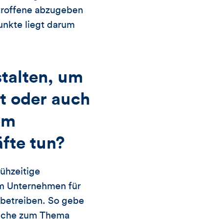
etroffene abzugeben
nkte liegt darum
talten, um
ht oder auch
em
fte tun?
rühzeitige
im Unternehmen für
 betreiben. So gebe
liche zum Thema