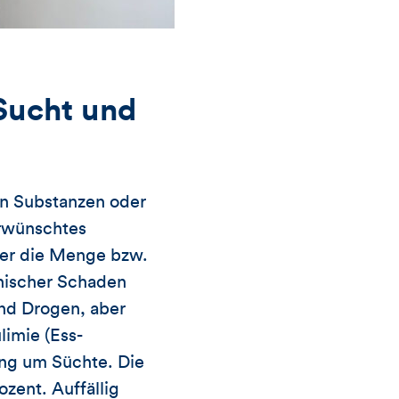
 Sucht und
en Substanzen oder
rwünschtes
ber die Menge bzw.
chischer Schaden
und Drogen, aber
limie (Ess-
ng um Süchte. Die
zent. Auffällig