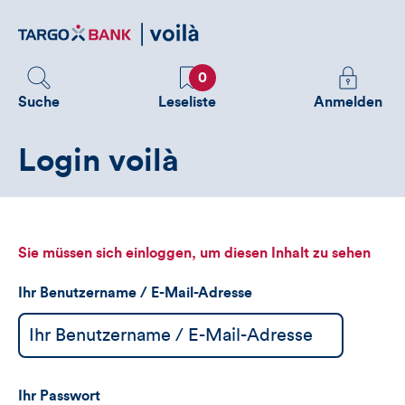
Direktlink
zum
Inhalt
Favoriten
Melden
0
Sie
Suche
Leseliste
Anmelden
sich
an
Login voilà
um
zusätzliche
Informatione
zu
sehen
Sie müssen sich einloggen, um diesen Inhalt zu sehen
Ihr Benutzername / E-Mail-Adresse
Ihr Passwort