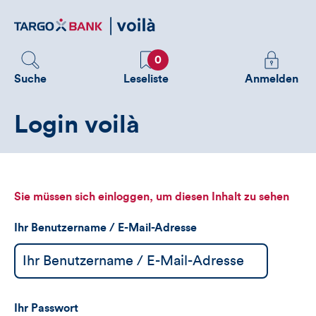
Direktlink
zum
Inhalt
Favoriten
Melden
0
Sie
Suche
Leseliste
Anmelden
sich
an
Login voilà
um
zusätzliche
Informatione
zu
sehen
Sie müssen sich einloggen, um diesen Inhalt zu sehen
Ihr Benutzername / E-Mail-Adresse
Ihr Passwort