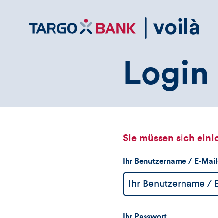
Direktlink
zum
Inhalt
Login 
Sie müssen sich einl
Ihr Benutzername / E-Mai
Ihr Passwort