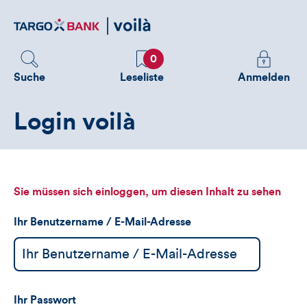
Direktlink
zum
Inhalt
Favoriten
Melden
0
Sie
Suche
Leseliste
Anmelden
sich
an
Login voilà
um
zusätzliche
Informatione
zu
sehen
Sie müssen sich einloggen, um diesen Inhalt zu sehen
Ihr Benutzername / E-Mail-Adresse
Ihr Passwort