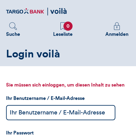
Direktlink
zum
Inhalt
Favoriten
Melden
0
Sie
Suche
Leseliste
Anmelden
sich
an
Login voilà
um
zusätzliche
Informatione
zu
sehen
Sie müssen sich einloggen, um diesen Inhalt zu sehen
Ihr Benutzername / E-Mail-Adresse
Ihr Passwort